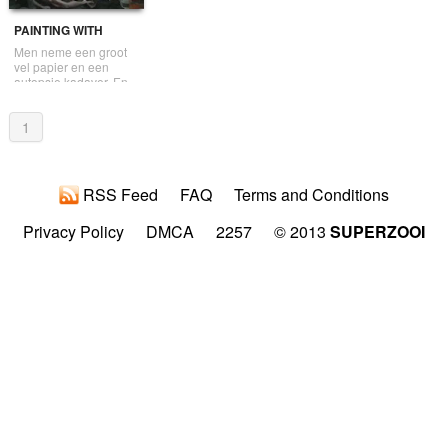
PAINTING WITH
AUTOPSY CADAVER
Men neme een groot
vel papier en een
autopsie kadaver. En
dat noem je kunst
1
RSS Feed
FAQ
Terms and Conditions
Privacy Policy
DMCA
2257
© 2013
SUPERZOOI